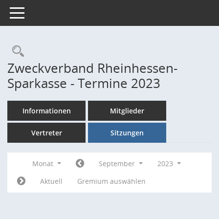
Toggle navigation
Rechercheauswahl
Zweckverband Rheinhessen-
Sparkasse - Termine 2023
Informationen
Mitglieder
Vertreter
Sitzungen
Monat
September
2023
Aktuell
Gremium auswählen