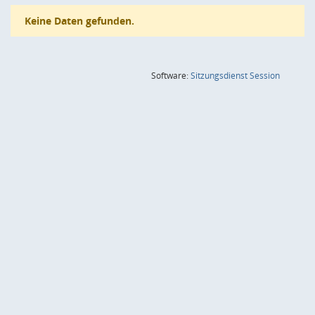
Keine Daten gefunden.
(Wird in
Software:
Sitzungsdienst
Session