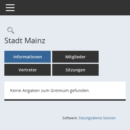
Toggle navigation
Rechercheauswahl
Stadt Mainz
Informationen
Mitglieder
Vertreter
Sitzungen
Keine Angaben zum Gremium gefunden.
(Wird in
Software:
Sitzungsdienst
Session