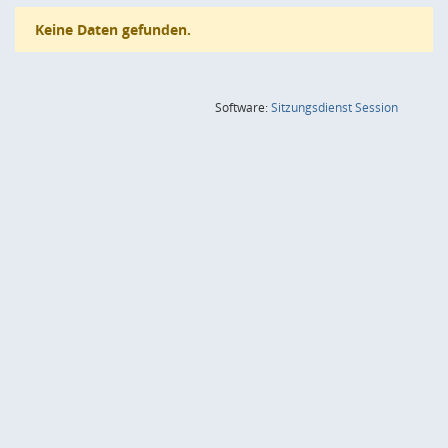
Keine Daten gefunden.
(Wird in
Software:
Sitzungsdienst
Session