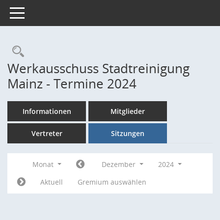
Toggle navigation
Rechercheauswahl
Werkausschuss Stadtreinigung
Mainz - Termine 2024
Informationen
Mitglieder
Vertreter
Sitzungen
Monat
Dezember
2024
Aktuell
Gremium auswählen