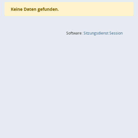
Keine Daten gefunden.
(Wird in
Software:
Sitzungsdienst
Session