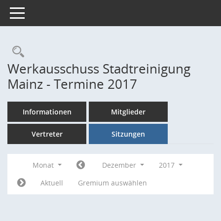
Toggle navigation
Rechercheauswahl
Werkausschuss Stadtreinigung
Mainz - Termine 2017
Informationen
Mitglieder
Vertreter
Sitzungen
Monat
Dezember
2017
Aktuell
Gremium auswählen