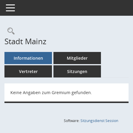
Toggle navigation
Rechercheauswahl
Stadt Mainz
Informationen
Mitglieder
Vertreter
Sitzungen
Keine Angaben zum Gremium gefunden.
(Wird in
Software:
Sitzungsdienst
Session