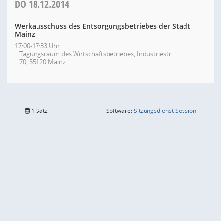
DO
18.12.2014
Werkausschuss des Entsorgungsbetriebes der Stadt
Mainz
17:00-17:33 Uhr
Tagungsraum des Wirtschaftsbetriebes, Industriestr.
70, 55120 Mainz
(Wird in
1 Satz
Software:
Sitzungsdienst
Session