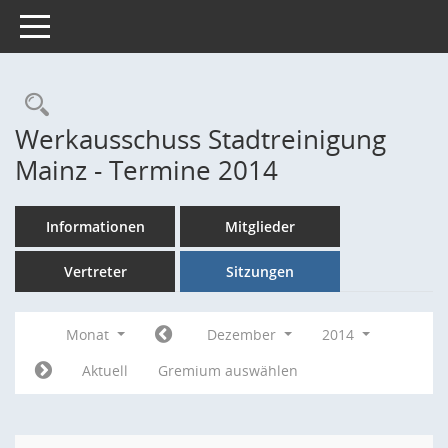
Toggle navigation
Rechercheauswahl
Werkausschuss Stadtreinigung
Mainz - Termine 2014
Informationen
Mitglieder
Vertreter
Sitzungen
Monat
Dezember
2014
Aktuell
Gremium auswählen