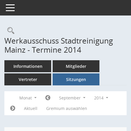
Toggle navigation
Rechercheauswahl
Werkausschuss Stadtreinigung
Mainz - Termine 2014
Informationen
Mitglieder
Vertreter
Sitzungen
Monat
September
2014
Aktuell
Gremium auswählen