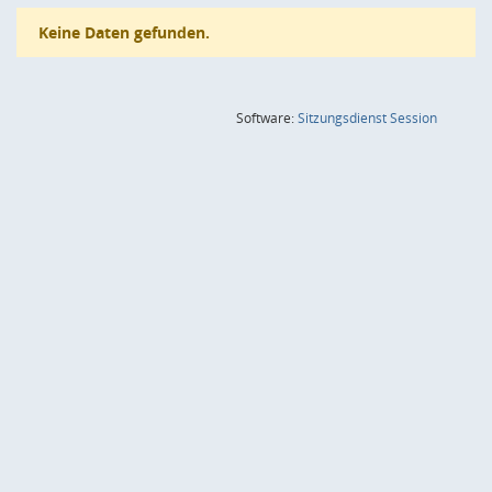
Keine Daten gefunden.
(Wird in
Software:
Sitzungsdienst
Session