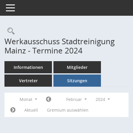
Toggle navigation
Rechercheauswahl
Werkausschuss Stadtreinigung
Mainz - Termine 2024
Informationen
Mitglieder
Vertreter
Sitzungen
Monat
Februar
2024
Aktuell
Gremium auswählen