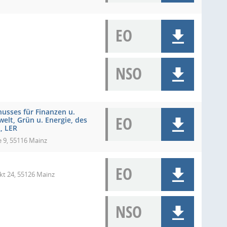
EO
NSO
usses für Finanzen u.
EO
elt, Grün u. Energie, des
, LER
e 9, 55116 Mainz
EO
t 24, 55126 Mainz
NSO