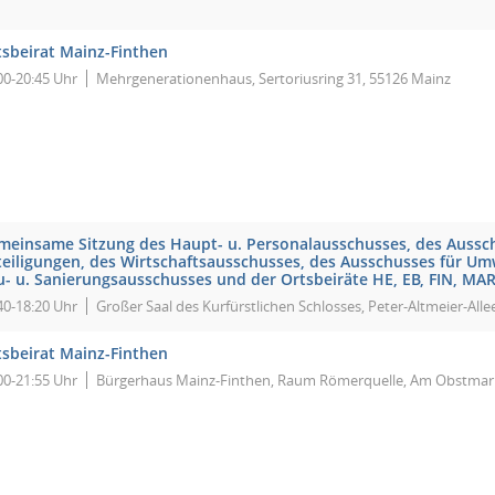
tsbeirat Mainz-Finthen
00-20:45 Uhr
Mehrgenerationenhaus, Sertoriusring 31, 55126 Mainz
meinsame Sitzung des Haupt- u. Personalausschusses, des Aussch
teiligungen, des Wirtschaftsausschusses, des Ausschusses für Umw
u- u. Sanierungsausschusses und der Ortsbeiräte HE, EB, FIN, MAR
40-18:20 Uhr
Großer Saal des Kurfürstlichen Schlosses, Peter-Altmeier-Alle
tsbeirat Mainz-Finthen
00-21:55 Uhr
Bürgerhaus Mainz-Finthen, Raum Römerquelle, Am Obstmark