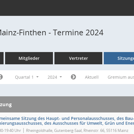
Mainz-Finthen - Termine 2024
Mitglieder
Vertreter
Sitzung
Quartal 1
2024
Aktuell
Gremium au
tzung
meinsame Sitzung des Haupt- und Personalausschusses, des Bau
nierungsausschusses, des Ausschusses für Umwelt, Grün und Energ
30-19:40 Uhr
Rheingoldhalle, Gutenberg-Saal, Rheinstr. 66, 55116 Mainz