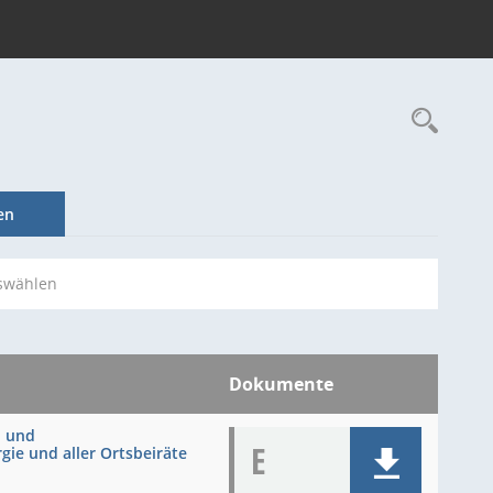
Rec
en
swählen
Dokumente
- und
E
ie und aller Ortsbeiräte