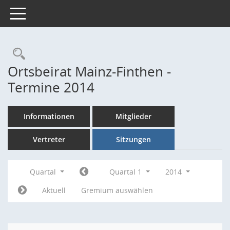
Toggle navigation
Rechercheauswahl
Ortsbeirat Mainz-Finthen -
Termine 2014
Informationen
Mitglieder
Vertreter
Sitzungen
Quartal
Quartal 1
2014
Aktuell
Gremium auswählen