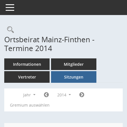
Toggle navigation
Rechercheauswahl
Ortsbeirat Mainz-Finthen -
Termine 2014
Informationen
Mitglieder
Vertreter
Sitzungen
Jahr
2014
Gremium auswählen