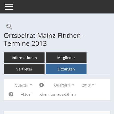
Toggle navigation
Rechercheauswahl
Ortsbeirat Mainz-Finthen -
Termine 2013
Informationen
Mitglieder
Vertreter
Sitzungen
Quartal
Quartal 1
2013
Aktuell
Gremium auswählen