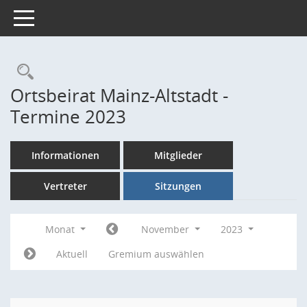
Toggle navigation
Rechercheauswahl
Ortsbeirat Mainz-Altstadt -
Termine 2023
Informationen
Mitglieder
Vertreter
Sitzungen
Monat
November
2023
Aktuell
Gremium auswählen