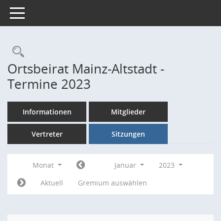
Toggle navigation
Rechercheauswahl
Ortsbeirat Mainz-Altstadt -
Termine 2023
Informationen
Mitglieder
Vertreter
Sitzungen
Monat
Januar
2023
Aktuell
Gremium auswählen