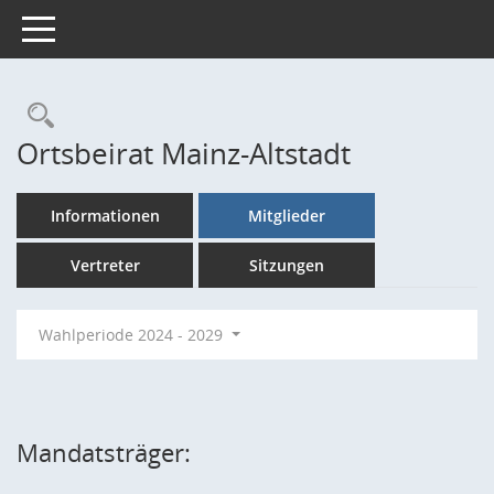
Toggle navigation
Rechercheauswahl
Ortsbeirat Mainz-Altstadt
Informationen
Mitglieder
Vertreter
Sitzungen
Wahlperiode 2024 - 2029
Mandatsträger: