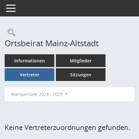
Toggle navigation
Rechercheauswahl
Ortsbeirat Mainz-Altstadt
Informationen
Mitglieder
Vertreter
Sitzungen
Wahlperiode 2024 - 2029
Keine Vertreterzuordnungen gefunden.