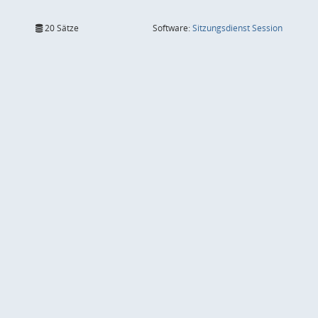
(Wird in
20 Sätze
Software:
Sitzungsdienst
Session