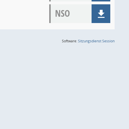
NSO
(Wird in
Software:
Sitzungsdienst
Session