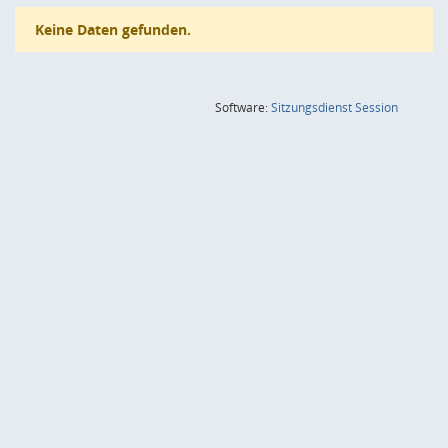
Keine Daten gefunden.
(Wird in
Software:
Sitzungsdienst
Session