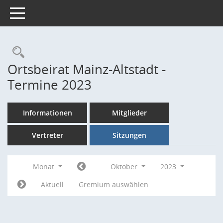
Toggle navigation
Rechercheauswahl
Ortsbeirat Mainz-Altstadt -
Termine 2023
Informationen
Mitglieder
Vertreter
Sitzungen
Monat
Oktober
2023
Aktuell
Gremium auswählen