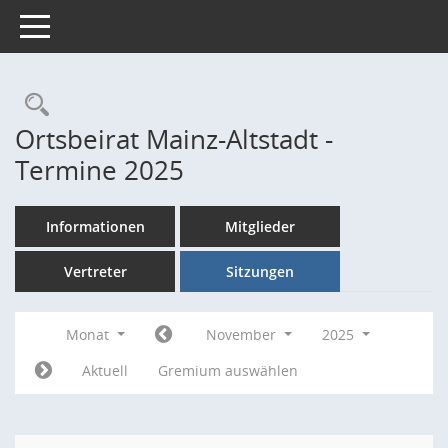
Toggle navigation
Rechercheauswahl
Ortsbeirat Mainz-Altstadt -
Termine 2025
Informationen
Mitglieder
Vertreter
Sitzungen
Monat
November
2025
Aktuell
Gremium auswählen