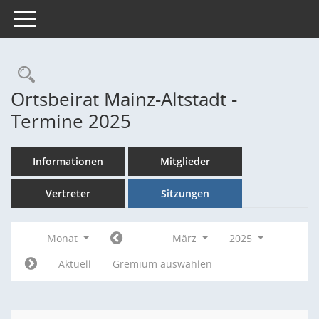
Toggle navigation
Rechercheauswahl
Ortsbeirat Mainz-Altstadt -
Termine 2025
Informationen
Mitglieder
Vertreter
Sitzungen
Monat
März
2025
Aktuell
Gremium auswählen