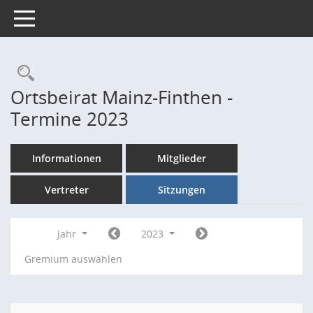
Toggle navigation
Rechercheauswahl
Ortsbeirat Mainz-Finthen -
Termine 2023
Informationen
Mitglieder
Vertreter
Sitzungen
Jahr
2023
Gremium auswählen