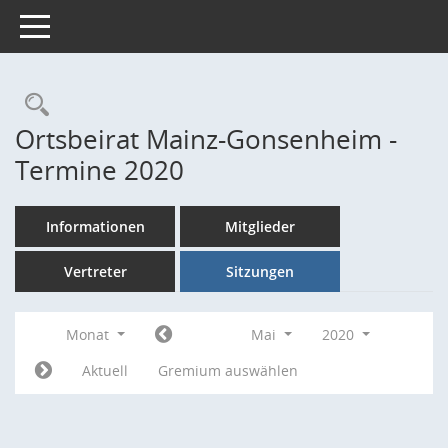
Toggle navigation
Rechercheauswahl
Ortsbeirat Mainz-Gonsenheim -
Termine 2020
Informationen
Mitglieder
Vertreter
Sitzungen
Monat
Mai
2020
Aktuell
Gremium auswählen