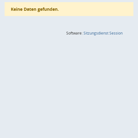
Keine Daten gefunden.
(Wird in
Software:
Sitzungsdienst
Session