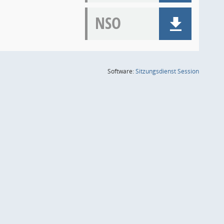
NSO
(Wird in
Software:
Sitzungsdienst
Session