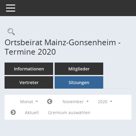
Toggle navigation
Rechercheauswahl
Ortsbeirat Mainz-Gonsenheim -
Termine 2020
Informationen
Mitglieder
Vertreter
Sitzungen
Monat
November
2020
Aktuell
Gremium auswählen