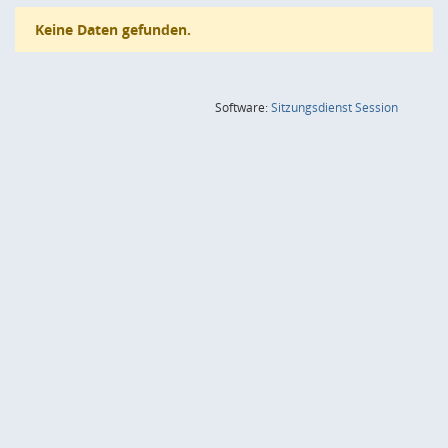
Keine Daten gefunden.
(Wird in
Software:
Sitzungsdienst
Session