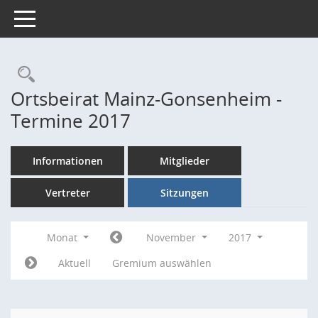
Toggle navigation
Rechercheauswahl
Ortsbeirat Mainz-Gonsenheim -
Termine 2017
Informationen
Mitglieder
Vertreter
Sitzungen
Monat
November
2017
Aktuell
Gremium auswählen