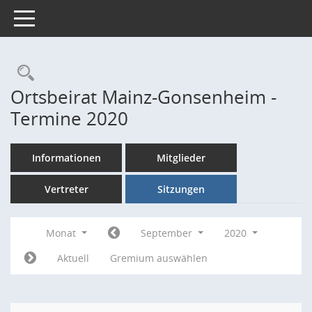
Toggle navigation
Rechercheauswahl
Ortsbeirat Mainz-Gonsenheim -
Termine 2020
Informationen
Mitglieder
Vertreter
Sitzungen
Monat
September
2020
Aktuell
Gremium auswählen