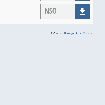
NSO
(Wird in
Software:
Sitzungsdienst
Session