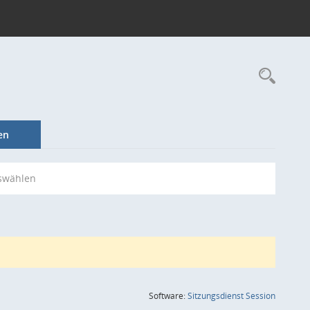
Rec
en
swählen
(Wird in
Software:
Sitzungsdienst
Session