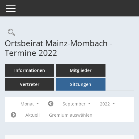
Toggle navigation
Rechercheauswahl
Ortsbeirat Mainz-Mombach -
Termine 2022
Informationen
Mitglieder
Vertreter
Sitzungen
Monat
September
2022
Aktuell
Gremium auswählen