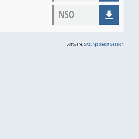
NSO
(Wird in
Software:
Sitzungsdienst
Session