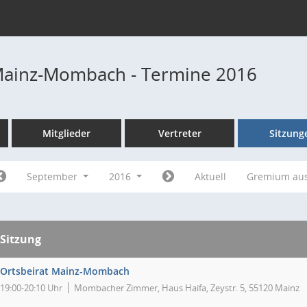
Mainz-Mombach - Termine 2016
Mitglieder
Vertreter
Sitzung
September
2016
Aktuell
Gremium au
Sitzung
Ortsbeirat Mainz-Mombach
19:00-20:10 Uhr
Mombacher Zimmer, Haus Haifa, Zeystr. 5, 55120 Mainz