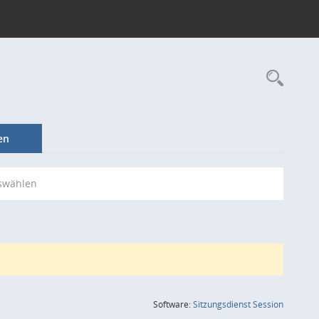
Rec
en
swählen
(Wird in
Software:
Sitzungsdienst
Session