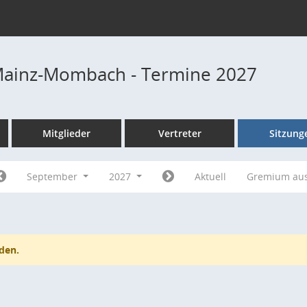
Mainz-Mombach - Termine 2027
Mitglieder
Vertreter
Sitzung
September
2027
Aktuell
Gremium au
den.