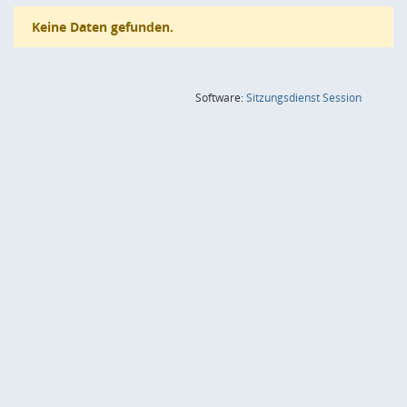
Keine Daten gefunden.
(Wird in
Software:
Sitzungsdienst
Session