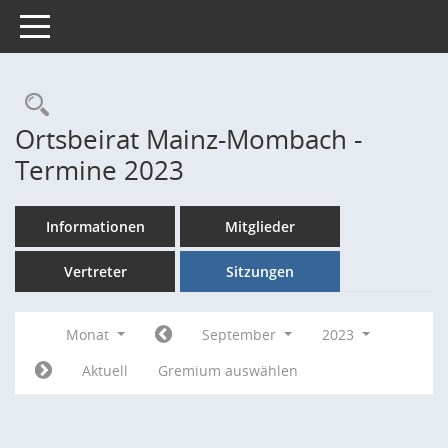
Toggle navigation
Rechercheauswahl
Ortsbeirat Mainz-Mombach -
Termine 2023
Informationen
Mitglieder
Vertreter
Sitzungen
Monat
September
2023
Aktuell
Gremium auswählen