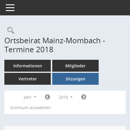
Toggle navigation
Rechercheauswahl
Ortsbeirat Mainz-Mombach -
Termine 2018
Informationen
Mitglieder
Vertreter
Sitzungen
Jahr
2018
Gremium auswählen