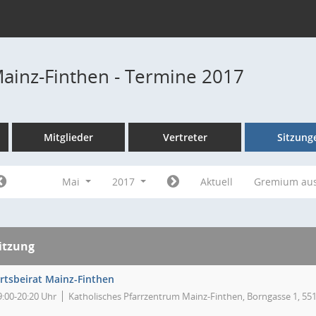
Mainz-Finthen - Termine 2017
Mitglieder
Vertreter
Sitzung
Mai
2017
Aktuell
Gremium au
itzung
rtsbeirat Mainz-Finthen
9:00-20:20 Uhr
Katholisches Pfarrzentrum Mainz-Finthen, Borngasse 1, 55