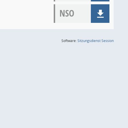
NSO
(Wird in
Software:
Sitzungsdienst
Session