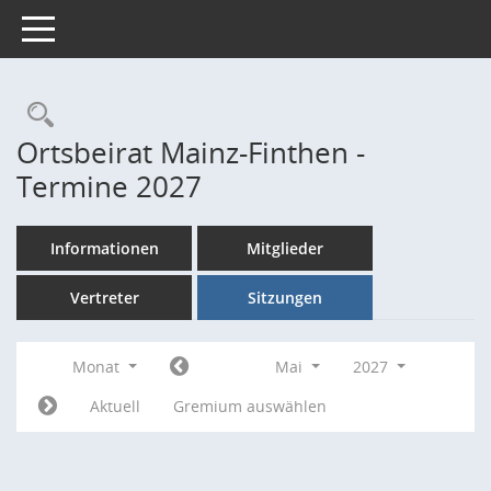
Toggle navigation
Rechercheauswahl
Ortsbeirat Mainz-Finthen -
Termine 2027
Informationen
Mitglieder
Vertreter
Sitzungen
Monat
Mai
2027
Aktuell
Gremium auswählen