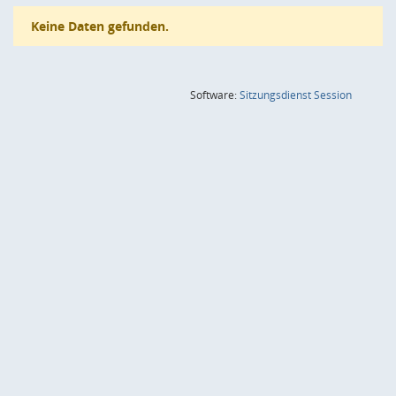
Keine Daten gefunden.
(Wird in
Software:
Sitzungsdienst
Session