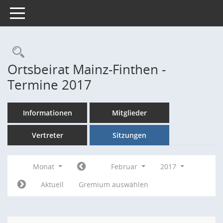
Toggle navigation
Rechercheauswahl
Ortsbeirat Mainz-Finthen -
Termine 2017
Informationen
Mitglieder
Vertreter
Sitzungen
Monat
Februar
2017
Aktuell
Gremium auswählen