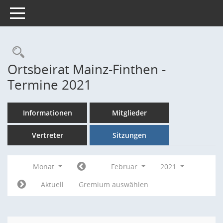
Toggle navigation
Rechercheauswahl
Ortsbeirat Mainz-Finthen -
Termine 2021
Informationen
Mitglieder
Vertreter
Sitzungen
Monat
Februar
2021
Aktuell
Gremium auswählen