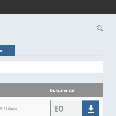
Rec
en
Dokumente
EO
 55131 Mainz