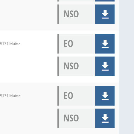
NSO
EO
 55131 Mainz
NSO
EO
 55131 Mainz
NSO