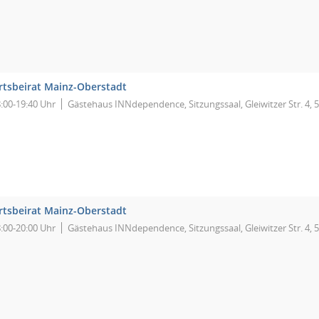
rtsbeirat Mainz-Oberstadt
:00-19:40 Uhr
Gästehaus INNdependence, Sitzungssaal, Gleiwitzer Str. 4,
rtsbeirat Mainz-Oberstadt
:00-20:00 Uhr
Gästehaus INNdependence, Sitzungssaal, Gleiwitzer Str. 4,