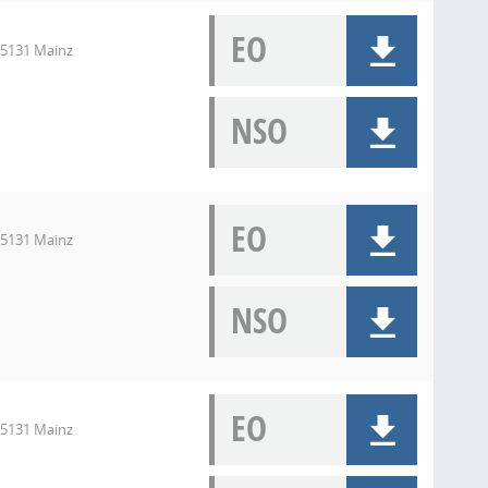
EO
 55131 Mainz
NSO
EO
 55131 Mainz
NSO
EO
 55131 Mainz