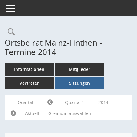
Toggle navigation
Rechercheauswahl
Ortsbeirat Mainz-Finthen -
Termine 2014
Informationen
Mitglieder
Vertreter
Sitzungen
Quartal
Quartal 1
2014
Aktuell
Gremium auswählen