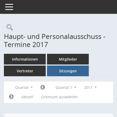
Toggle navigation
Rechercheauswahl
Haupt- und Personalausschuss -
Termine 2017
Informationen
Mitglieder
Vertreter
Sitzungen
Quartal
Quartal 1
2017
Aktuell
Gremium auswählen