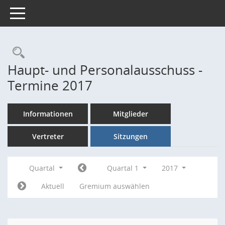
Toggle navigation
Rechercheauswahl
Haupt- und Personalausschuss -
Termine 2017
Informationen
Mitglieder
Vertreter
Sitzungen
Quartal
Quartal 1
2017
Aktuell
Gremium auswählen