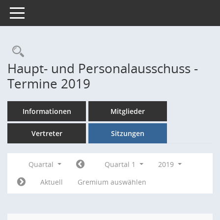
Toggle navigation
Rechercheauswahl
Haupt- und Personalausschuss -
Termine 2019
Informationen
Mitglieder
Vertreter
Sitzungen
Quartal
Quartal 1
2019
Aktuell
Gremium auswählen