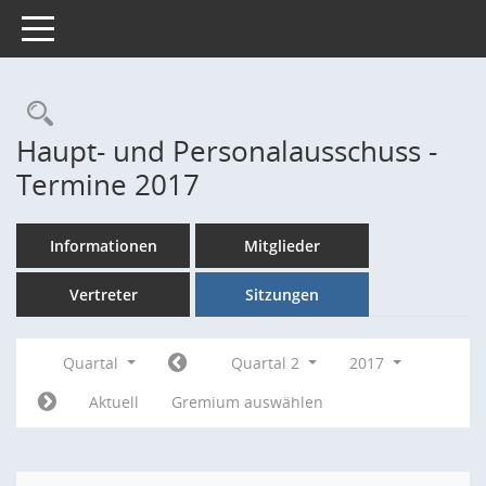
Toggle navigation
Rechercheauswahl
Haupt- und Personalausschuss -
Termine 2017
Informationen
Mitglieder
Vertreter
Sitzungen
Quartal
Quartal 2
2017
Aktuell
Gremium auswählen