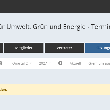
ür Umwelt, Grün und Energie - Term
Mitglieder
Vertreter
Sitzung
Quartal 2
2027
Aktuell
Gremium au
den.