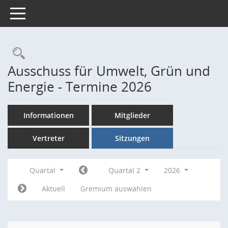
Toggle navigation
Rechercheauswahl
Ausschuss für Umwelt, Grün und
Energie - Termine 2026
Informationen
Mitglieder
Vertreter
Sitzungen
Quartal
Quartal 2
2026
Aktuell
Gremium auswählen