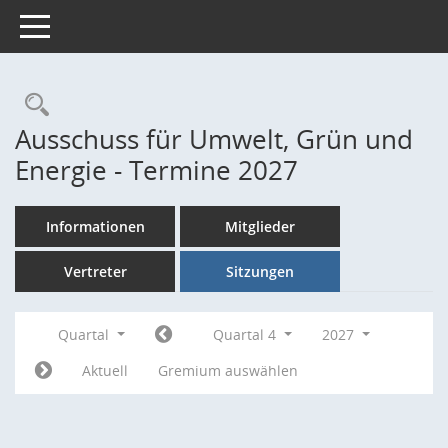
Toggle navigation
Rechercheauswahl
Ausschuss für Umwelt, Grün und
Energie - Termine 2027
Informationen
Mitglieder
Vertreter
Sitzungen
Quartal
Quartal 4
2027
Aktuell
Gremium auswählen