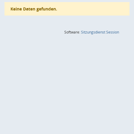
Keine Daten gefunden.
(Wird in
Software:
Sitzungsdienst
Session