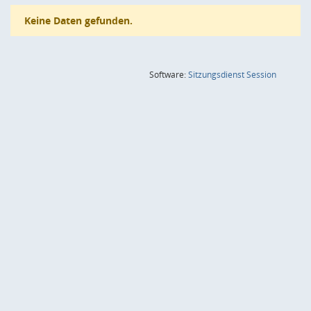
Keine Daten gefunden.
(Wird in
Software:
Sitzungsdienst
Session