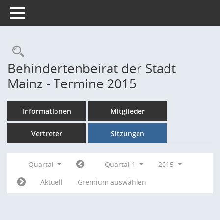
Toggle navigation
Rechercheauswahl
Behindertenbeirat der Stadt
Mainz - Termine 2015
Informationen
Mitglieder
Vertreter
Sitzungen
Quartal
Quartal 1
2015
Aktuell
Gremium auswählen