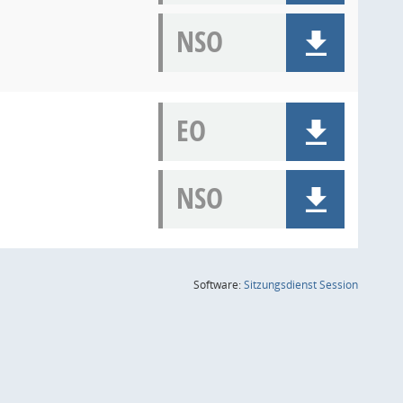
NSO
EO
NSO
(Wird in
Software:
Sitzungsdienst
Session