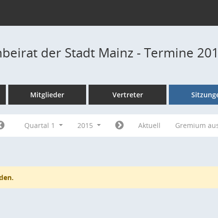
beirat der Stadt Mainz - Termine 20
Mitglieder
Vertreter
Sitzung
Quartal 1
2015
Aktuell
Gremium au
den.