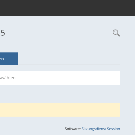
15
Rec
en
swählen
(Wird in
Software:
Sitzungsdienst
Session