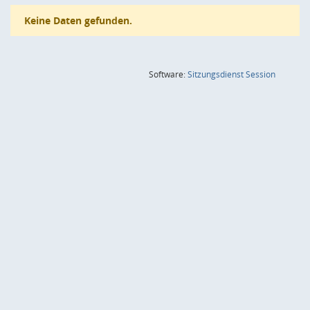
Keine Daten gefunden.
(Wird in
Software:
Sitzungsdienst
Session