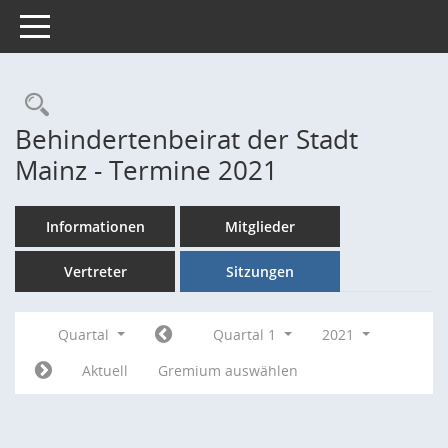
Toggle navigation
Rechercheauswahl
Behindertenbeirat der Stadt
Mainz - Termine 2021
Informationen
Mitglieder
Vertreter
Sitzungen
Quartal
Quartal 1
2021
Aktuell
Gremium auswählen